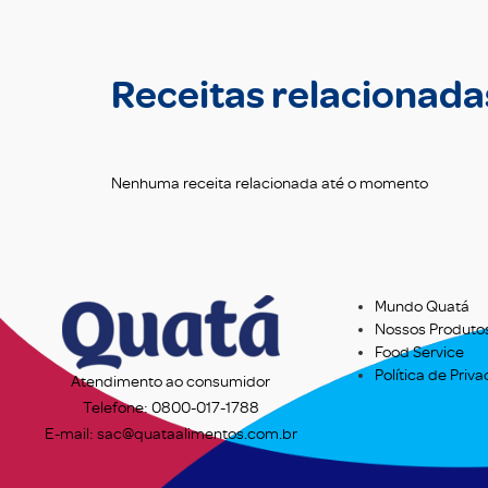
Receitas relacionada
Nenhuma receita relacionada até o momento
Mundo Quatá
Nossos Produto
Food Service
Política de Priv
Atendimento ao consumidor
Telefone: 0800-017-1788
E-mail: sac@quataalimentos.com.br