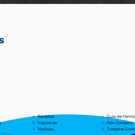
s
Receitas
Guia de Harm
s
Inspire-se
Fale Conosco
Notícias
Trabalhe Con