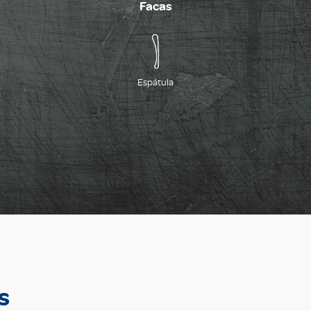
Facas
Espátula
s