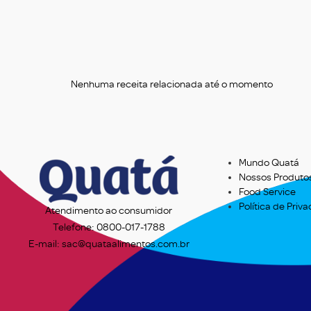
Nenhuma receita relacionada até o momento
Mundo Quatá
Nossos Produto
Food Service
Política de Priv
Atendimento ao consumidor
Telefone: 0800-017-1788
E-mail: sac@quataalimentos.com.br