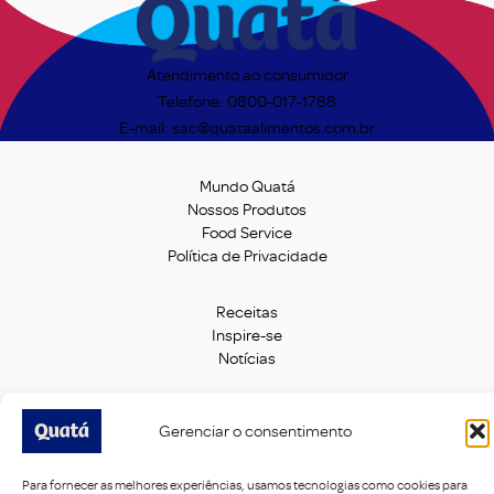
Atendimento ao consumidor
Telefone: 0800-017-1788
E-mail: sac@quataalimentos.com.br
Mundo Quatá
Nossos Produtos
Food Service
Política de Privacidade
Receitas
Inspire-se
Notícias
Guia de Harmonização
Gerenciar o consentimento
Fale Conosco
Trabalhe Conosco
Para fornecer as melhores experiências, usamos tecnologias como cookies para