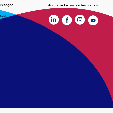
onização
Acompanhe nas Redes Sociais:
osco