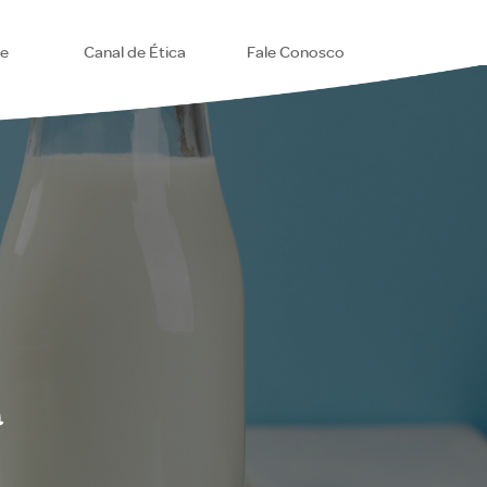
se
Canal de Ética
Fale Conosco
o