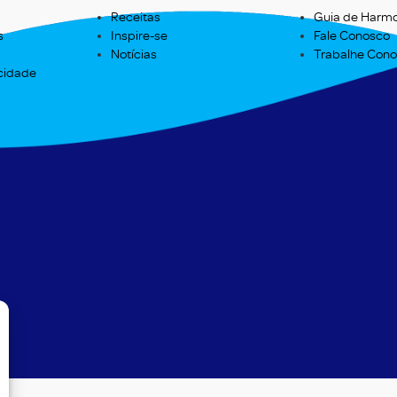
Receitas
Guia de Harm
s
Inspire-se
Fale Conosco
Notícias
Trabalhe Con
acidade