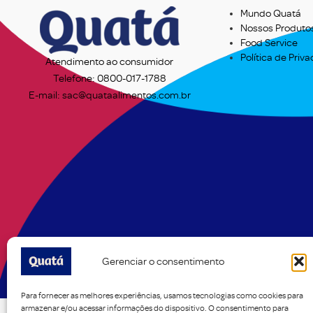
Mundo Quatá
Nossos Produto
Food Service
Política de Priv
Atendimento ao consumidor
Telefone: 0800-017-1788
E-mail: sac@quataalimentos.com.br
Gerenciar o consentimento
Para fornecer as melhores experiências, usamos tecnologias como cookies para
armazenar e/ou acessar informações do dispositivo. O consentimento para