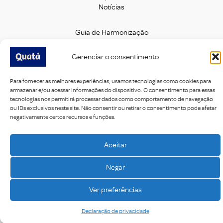
Notícias
Guia de Harmonização
Fale Conosco
Trabalhe Conosco
Gerenciar o consentimento
Acompanhe nas Redes Sociais:
Para fornecer as melhores experiências, usamos tecnologias como cookies para
armazenar e/ou acessar informações do dispositivo. O consentimento para essas
tecnologias nos permitirá processar dados como comportamento de navegação
ou IDs exclusivos neste site. Não consentir ou retirar o consentimento pode afetar
negativamente certos recursos e funções.
Imagens meramente ilustrativas - 2021 Quatá® LTDA. Todos os direitos
Aceitar
reservados.
Negar
Ver preferências
Declaração de privacidade