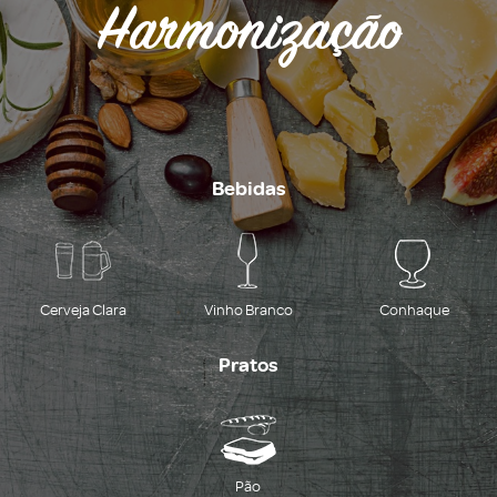
Harmonização
Bebidas
Cerveja Clara
Vinho Branco
Conhaque
Pratos
Pão