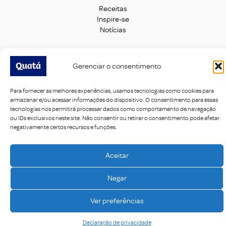
Receitas
Inspire-se
Notícias
Guia de Harmonização
Gerenciar o consentimento
Fale Conosco
Trabalhe Conosco
Para fornecer as melhores experiências, usamos tecnologias como cookies para
armazenar e/ou acessar informações do dispositivo. O consentimento para essas
Acompanhe nas Redes Sociais:
tecnologias nos permitirá processar dados como comportamento de navegação
ou IDs exclusivos neste site. Não consentir ou retirar o consentimento pode afetar
negativamente certos recursos e funções.
Aceitar
Imagens meramente ilustrativas - 2021 Quatá® LTDA. Todos os direitos
Negar
reservados.
Ver preferências
Declaração de privacidade