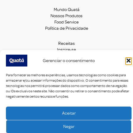
Mundo Quatá
Nossos Produtos
Food Service
Política de Privacidade
Receitas
Inspire-se
Notícias
Gerenciar o consentimento
Guia de Harmonização
Para fornecer as melhores experiências, usamos tecnologias como cookies para
Fale Conosco
armazenar e/ou acessar informações do dispositivo. O consentimento para essas
Trabalhe Conosco
tecnologias nos permitirá processar dados como comportamento de navegação
ou IDs exclusivos neste site. Não consentir ou retirar o consentimento pode afetar
negativamente certos recursos e funções.
Acompanhe nas Redes Sociais:
Aceitar
Negar